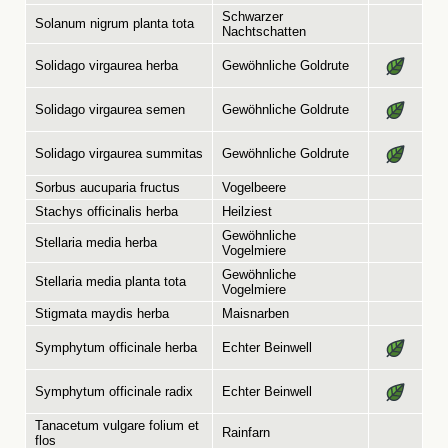
Schwarzer
Solanum nigrum planta tota
Nachtschatten
Solidago virgaurea herba
Gewöhnliche Goldrute
Solidago virgaurea semen
Gewöhnliche Goldrute
Solidago virgaurea summitas
Gewöhnliche Goldrute
Sorbus aucuparia fructus
Vogelbeere
Stachys officinalis herba
Heilziest
Gewöhnliche
Stellaria media herba
Vogelmiere
Gewöhnliche
Stellaria media planta tota
Vogelmiere
Stigmata maydis herba
Maisnarben
Symphytum officinale herba
Echter Beinwell
Symphytum officinale radix
Echter Beinwell
Tanacetum vulgare folium et
Rainfarn
flos