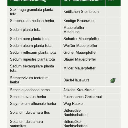
Saxifraga granulata planta
Knöllchen-Steinbrech
tota
Scrophularia nodosa herba
Knotige Braunwurz
Mauerpfeffer -
Sedum planta tota
Mischung
Sedum acre planta tota
Scharfer Mauerpfeffer
Sedum album planta tota
Weißer Mauerpfeffer
Sedum reflexum planta tota
Grüner Mauerpfeffer
Sedum rupestre planta tota
Blauer Mauerpfeffer
Sedum sexangulare planta
Milder Mauerpfeffer
tota
Sempervivum tectorum
Dach-Hauswurz
herba
Senecio jacobaea herba
Jakobs-Kreuzkraut
Senecio ovatus herba
Fuchssches Greiskraut
Sisymbrium officinale herba
Weg-Rauke
Bittersüßer
Solanum dulcamara flos
Nachtschatten
Solanum dulcamara
Bittersüßer
summitas
Nachtschatten