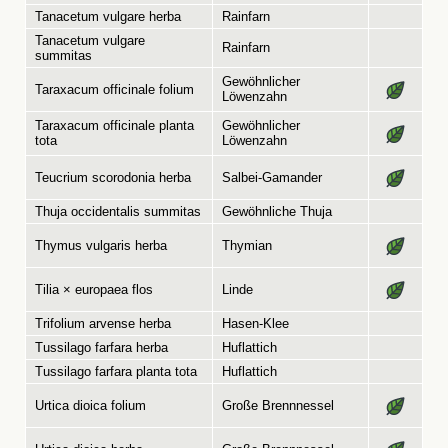
Tanacetum vulgare herba
Rainfarn
Tanacetum vulgare
Rainfarn
summitas
Gewöhnlicher
Taraxacum officinale folium
Löwenzahn
Taraxacum officinale planta
Gewöhnlicher
tota
Löwenzahn
Teucrium scorodonia herba
Salbei-Gamander
Thuja occidentalis summitas
Gewöhnliche Thuja
Thymus vulgaris herba
Thymian
Tilia × europaea flos
Linde
Trifolium arvense herba
Hasen-Klee
Tussilago farfara herba
Huflattich
Tussilago farfara planta tota
Huflattich
Urtica dioica folium
Große Brennnessel