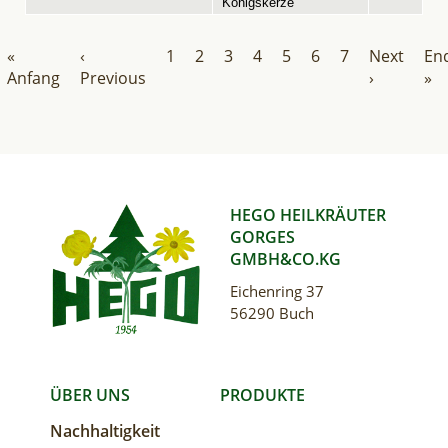
Königskerze
Pagination
First
«
Previous
‹
Seite
1
Seite
2
Seite
3
Seite
4
Seite
5
Aktuelle
6
Seite
7
Next
Next
Las
En
page
Anfang
page
Previous
Seite
page
›
pa
»
HEGO HEILKRÄUTER
GORGES
GMBH&CO.KG
Eichenring 37
56290 Buch
MAIN
ÜBER UNS
PRODUKTE
Nachhaltigkeit