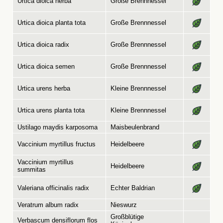
Urtica dioica herba
Große Brennnessel
Urtica dioica planta tota
Große Brennnessel
Urtica dioica radix
Große Brennnessel
Urtica dioica semen
Große Brennnessel
Urtica urens herba
Kleine Brennnessel
Urtica urens planta tota
Kleine Brennnessel
Ustilago maydis karposoma
Maisbeulenbrand
Vaccinium myrtillus fructus
Heidelbeere
Vaccinium myrtillus
Heidelbeere
summitas
Valeriana officinalis radix
Echter Baldrian
Veratrum album radix
Nieswurz
Großblütige
Verbascum densiflorum flos